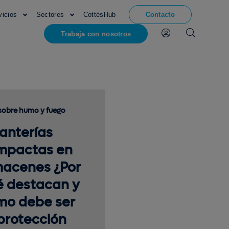
vicios
Sectores
CottésHub
Contacto
Trabaja con nosotros
sobre humo y fuego
anterías
mpactas en
macenes ¿Por
é destacan y
mo debe ser
protección