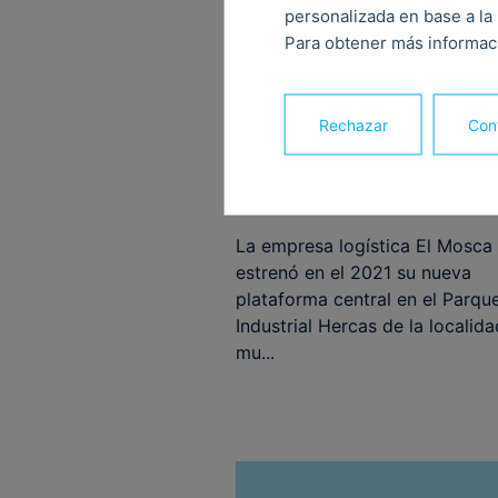
personalizada en base a la 
Para obtener más informaci
Rechazar
Conf
14 febrero, 2022
La empresa logística El Mosca
estrenó en el 2021 su nueva
plataforma central en el Parqu
Industrial Hercas de la localida
mu...