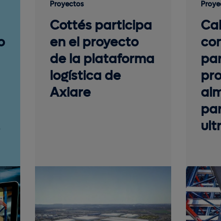
Proyectos
Proye
Cottés participa
Ca
o
en el proyecto
con
de la plataforma
par
logística de
pro
Axiare
al
pa
ul