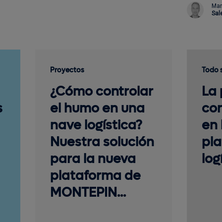
Mar
Sal
Proyectos
Todo 
¿Cómo controlar
La 
s
el humo en una
con
nave logística?
en 
Nuestra solución
pl
para la nueva
log
plataforma de
MONTEPIN...