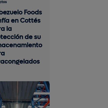
ctos
bezuelo Foods
fía en Cottés
a la
tección de su
macenamiento
ra
tracongelados