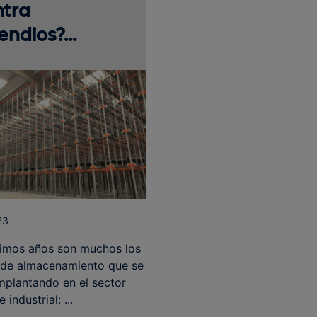
ntra
endios?...
23
ltimos años son muchos los
 de almacenamiento que se
mplantando en el sector
e industrial: ...