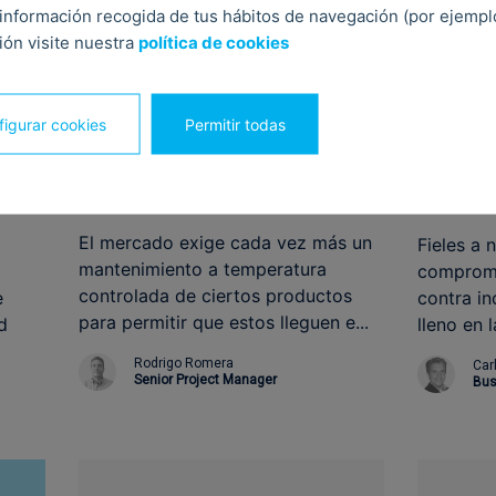
información recogida de tus hábitos de navegación (por ejemplo,
ón visite nuestra
política de cookies
igurar cookies
Permitir todas
25 enero, 2022
4 mayo, 2
El mercado exige cada vez más un
Fieles a 
mantenimiento a temperatura
compromi
controlada de ciertos productos
e
contra in
para permitir que estos lleguen e...
d
lleno en 
Rodrigo Romera
Car
Senior Project Manager
Bus