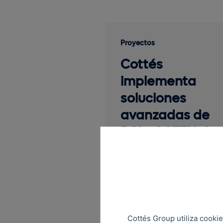
Proyectos
Cottés
implementa
soluciones
avanzadas de
PCI y SCTEH de
la nueva
plataforma de E
Mosca
Cottés Group utiliza cookie