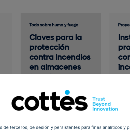
Todo sobre humo y fuego
Proye
Claves para la
Ins
protección
pr
contra incendios
co
en almacenes
inc
frigoríficos
en 
co
l
log
Log
s de terceros, de sesión y persistentes para fines analíticos y 