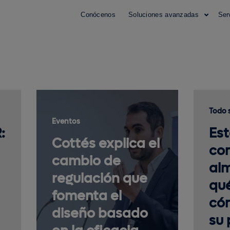
Conócenos
Soluciones avanzadas
Ser
Todo 
Eventos
:
Est
Cottés explica el
co
cambio de
al
regulación que
qu
fomenta el
có
diseño basado
su 