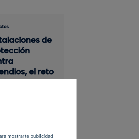
ctos
talaciones de
otección
ntra
endios, el reto
el nuevo
mplejo
ístico de AZA
istic...
para mostrarte publicidad