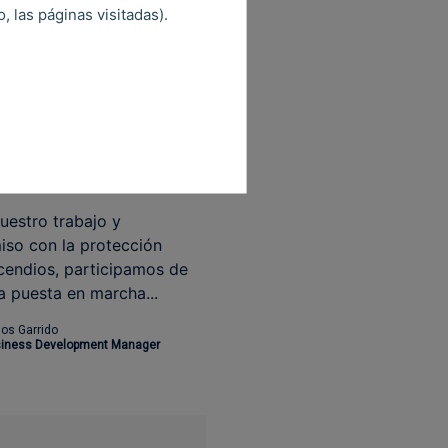
 las páginas visitadas).
021
nuestro trabajo y
so con la protección
cendios, participamos de
la puesta en marcha...
los Garrido
iness Development Manager