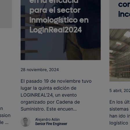
en la eficacia
co
para el sector
inc
inmologístico en
LoginReal2024
28 noviembre, 2024
El pasado 19 de noviembre tuvo
lugar la quinta edición de
5 abril, 20
LOGINREAL’24, un evento
En los ú
organizado por Cadena de
on
sistemas
Suministro. Este encuen...
ssion
han ido i
Alejandro Adán
 ...
logístico 
Senior Fire Engineer