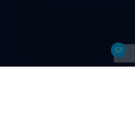
EMPRESA DE PCI CON SOLUCIONES AVANZADAS
Reinventamos,
mejoramos y
transformamos
el