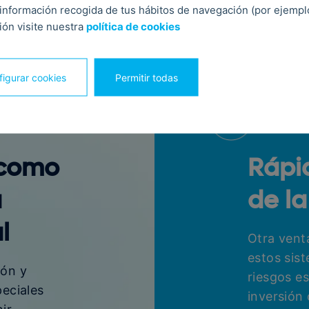
temas de detección de
información recogida de tus hábitos de navegación (por ejemplo,
ón visite nuestra
política de cookies
endios
igurar cookies
Permitir todas
 como
Rápi
a
de la
l
Otra venta
estos sis
ión y
riesgos es
peciales
inversión