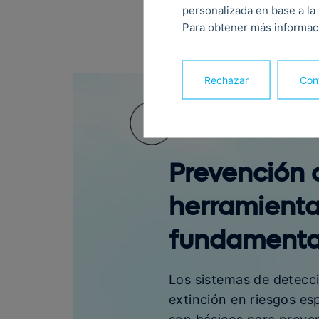
sis
personalizada en base a la 
Para obtener más informaci
inc
Rechazar
Conf
Prevención
herramient
fundamenta
Los sistemas de detecc
extinción en riesgos es