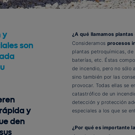
¿A qué llamamos plantas 
 y
Consideramos
procesos in
iales son
plantas petroquímicas, de 
vada
baterías, etc. Éstas comp
su
de incendio, pero no sólo 
sino también por las con
provocar. Todas ellas se e
catastrófico de un incendi
eren
detección y protección ad
rápida y
especiales a los que se en
ue den
¿Por qué es importante l
sus