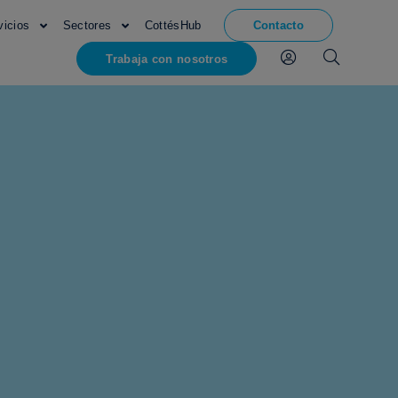
vicios
Sectores
CottésHub
Contacto
Trabaja con nosotros