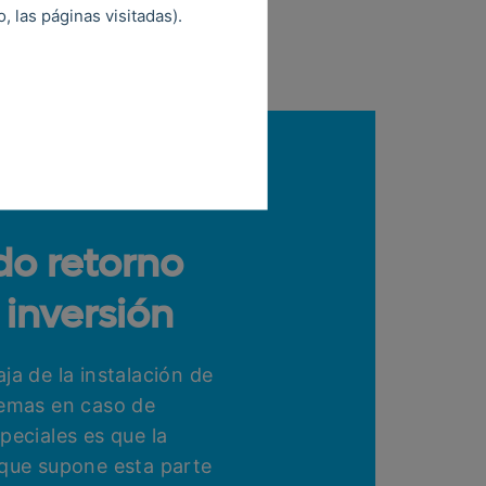
 las páginas visitadas).
do retorno
 inversión
ja de la instalación de
temas en caso de
peciales es que la
 que supone esta parte