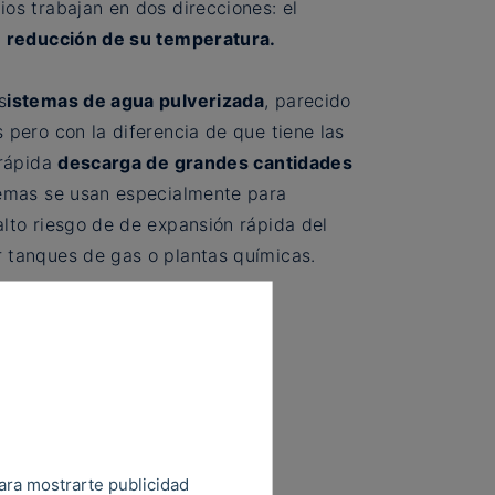
os trabajan en dos direcciones: el
a
reducción de su temperatura.
s
istemas de agua pulverizada
, parecido
 pero con la diferencia de que tiene las
 rápida
descarga de grandes cantidades
stemas se usan especialmente para
lto riesgo de de expansión rápida del
 tanques de gas o plantas químicas.
para mostrarte publicidad