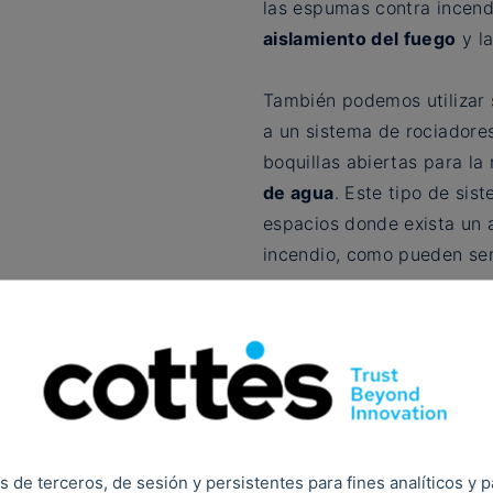
las espumas contra incendi
aislamiento del fuego
y l
También podemos utilizar 
a un sistema de rociadores
boquillas abiertas para la
de agua
. Este tipo de si
espacios donde exista un a
incendio, como pueden ser
¿Hablamos?
sgos especiales: por qué incluir
s de terceros, de sesión y persistentes para fines analíticos y 