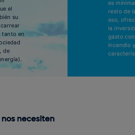
ir
es mínima
ue el
resto de l
bién su
eso, ofre
acarrear
la invers
 tanto en
gasto con
sociedad
incendio y
, de
caracterís
energía).
 nos necesiten