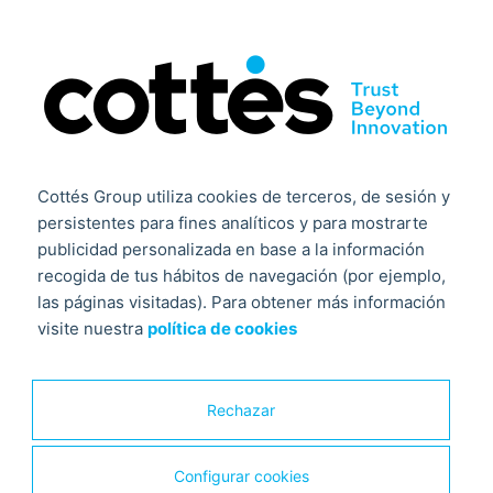
Cottés Group utiliza cookies de terceros, de sesión y
persistentes para fines analíticos y para mostrarte
28 abril, 2021
publicidad personalizada en base a la información
recogida de tus hábitos de navegación (por ejemplo,
En nuestro compromiso por seguir innovando, seguimos
con la digitalización de la empresa. Así pues, el
las páginas visitadas). Para obtener más información
proyecto “NUEVA SOLUCI...
visite nuestra
política de cookies
Rechazar
Innovación
Configurar cookies