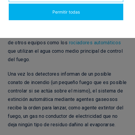
Extinciones automáticas mediante agentes
Permitir todas
gaseosos
Los sistemas de extinción mediante agentes
gaseosos se utilizan cuando no es posible valerse
de otros equipos como los
rociadores automáticos
que utilizan el agua como medio principal de control
del fuego.
Una vez los detectores informan de un posible
conato de incendio (un pequeño fuego que es posible
controlar si se actúa sobre el mismo), el sistema de
extinción automática mediante agentes gaseosos
recibe la orden para lanzar, como agente extintor del
fuego, un gas no conductor de electricidad que no
deja ningún tipo de residuo dañino al evaporarse.