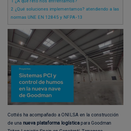
1
¿A qué reto nos enfrentamos?
2
¿Qué soluciones implementamos? atendiendo a las
normas UNE EN 12845 y NFPA-13
Cottés ha acompañado a ONILSA en la construcción
de una
nueva plataforma logística
para Goodman