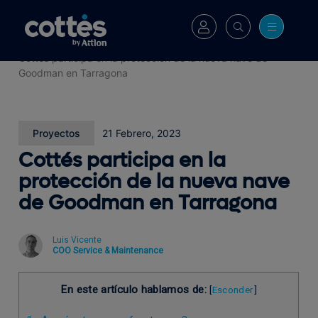
Cottés
>
Blog
>
Cottés participa en la protección de la nueva nave de
Goodman en Tarragona
Proyectos
21 Febrero, 2023
Cottés participa en la
protección de la nueva nave
de Goodman en Tarragona
Luis Vicente
COO Service & Maintenance
En este artículo hablamos de:
[
Esconder
]