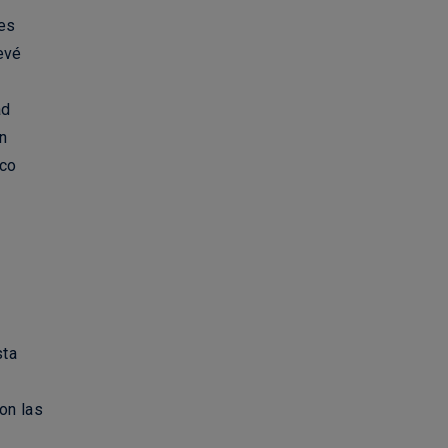
ces
evé
ad
en
ico
sta
con las