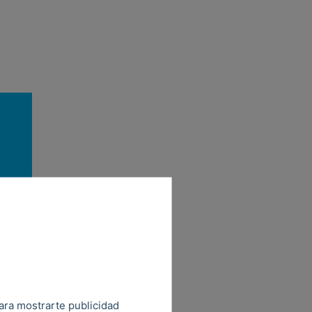
aneles
al que
para mostrarte publicidad