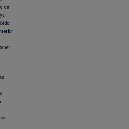
to de
 ya
ebido
nterior
tener
tas
de
a
sma.