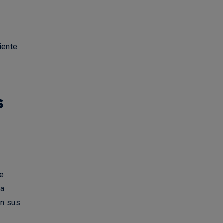
,
iente
s
de
ca
en sus