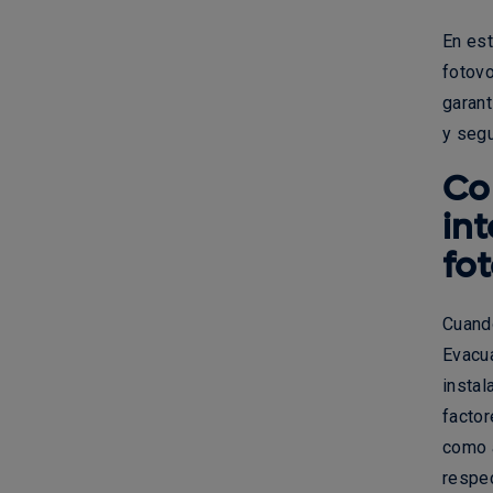
En est
fotovo
garan
y segu
Co
in
fo
Cuando
Evacu
instal
factor
como 
respec