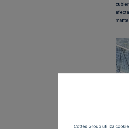
cubier
afecta
manten
Est
Cuand
fotovo
Cottés Group utiliza cookie