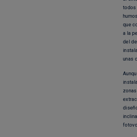
todos 
humos,
que c
a la p
del de
insta
unas c
Aunqu
instal
zonas
extrac
diseño
inclin
fotovo