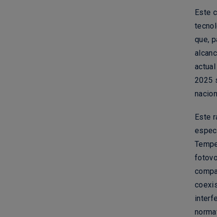
Este c
tecnol
que, p
alcan
actual
2025 
nacio
Este r
especi
Tempe
fotovo
compa
coexis
interf
norma