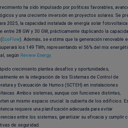
recimiento ha sido impulsado por políticas favorables, avan
ógicos y una creciente inversión en proyectos solares. Se pr
ara 2025, la capacidad instalada de energía solar fotovoltaica
ce entre
28 GW
y
30 GW
, prácticamente duplicando la capacid
 (
EcoFlow
). Además, se estima que la generación renovable 
superará los
149 TWh
, representando el
56%
del mix energét
nal, según
Review Energy
.
ápido crecimiento plantea desafíos y oportunidades,
almente en la integración de los
Sistemas de Control de
ratura y Evacuación de Humos (SCTEH)
en instalaciones
ltaicas. Ambos sistemas, aunque con funciones distintas,
rten un mismo espacio crucial: la
cubierta de los edificios
. E
tencia requiere una planificación adecuada para evitar
erencias entre los sistemas, garantizar su eficacia y cumplir 
tivas de seguridad.