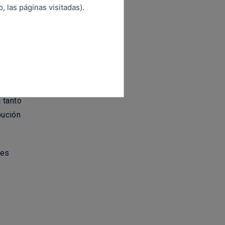
o y
 las páginas visitadas).
tes
aciones
rjados
 tanto
bución
les