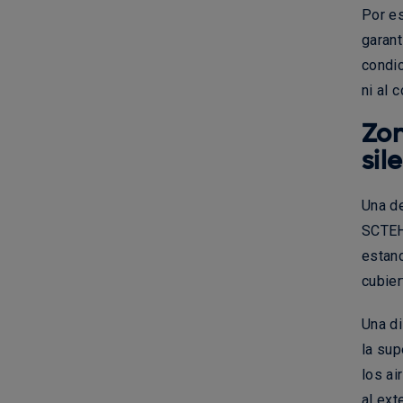
Por es
garant
condi
ni al 
Zon
sil
Una de
SCTEH 
estanc
cubier
Una di
la sup
los ai
al ext