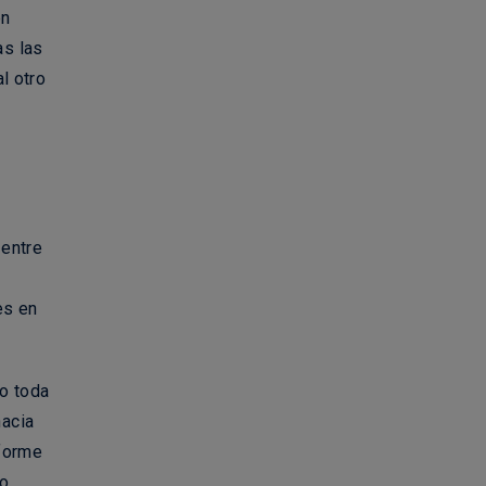
en
as las
l otro
 entre
es en
o toda
hacia
iforme
do