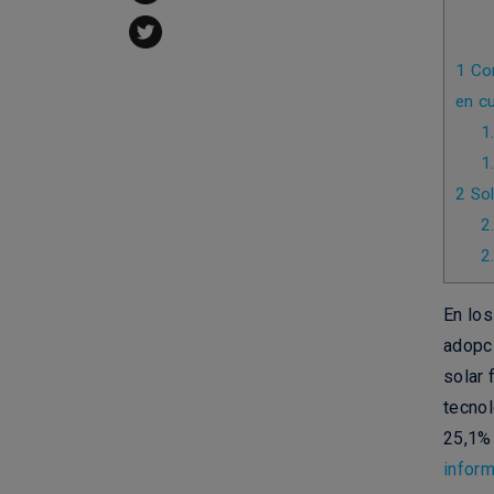
1
Con
en c
1
1
2
Sol
2
2
En los
adopc
solar 
tecno
25,1%
inform