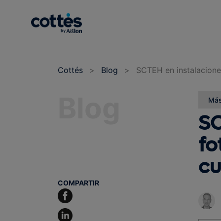
Cottés
>
Blog
>
SCTEH en instalaciones
Blog
Más
SC
fo
cu
COMPARTIR