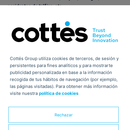
accidentes de tráfico, etc.
Por ello, es fundamental conocer el tipo de espuma a
emplear en cada caso, así como el sistema más
adecuado, en cada proyecto a abordar.
Sin embargo, no es recomendable la utilización de
Cottés Group utiliza cookies de terceros, de sesión y
sistemas espumantes, en incendios de equipos
persistentes para fines analíticos y para mostrarte
eléctricos no cerrados activados, en metales
publicidad personalizada en base a la información
combustibles o reactivos al agua y en productos
recogida de tus hábitos de navegación (por ejemplo,
químicos que liberan oxígeno u otros agentes que
las páginas visitadas). Para obtener más información
puedan mantener la combustión.
visite nuestra
política de cookies
¿Cuándo emplear rociadores de
espuma contra incendios?
Rechazar
El uso de rociadores de espuma contra incendios no