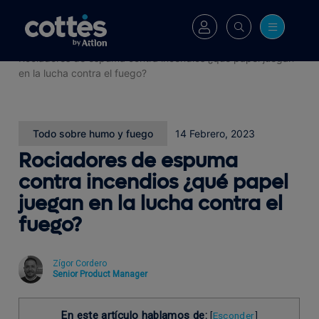
Cottés
>
Blog
>
Rociadores de espuma contra incendios ¿qué papel juegan
en la lucha contra el fuego?
Todo sobre humo y fuego
14 Febrero, 2023
Rociadores de espuma
contra incendios ¿qué papel
juegan en la lucha contra el
fuego?
Zígor Cordero
Senior Product Manager
En este artículo hablamos de:
[
Esconder
]