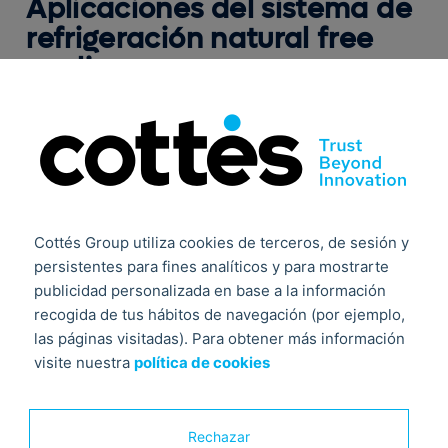
Aplicaciones del sistema de
refrigeración natural free
cooling
Aunque pueda parecer más lógico que durante la
época de invierno lo que demanda un edificio sea
calefacción y no aire frío, sí existen locales o
inmuebles que por sus características o actividad
necesitan refrigeración todo el año. En este sentido,
Cottés Group utiliza cookies de terceros, de sesión y
el free cooling entra en funcionamiento y se abren
persistentes para fines analíticos y para mostrarte
unas compuertas que permiten la entrada del aire
publicidad personalizada en base a la información
recogida de tus hábitos de navegación (por ejemplo,
exterior y una vez filtrado se impulsa hacia dentro del
las páginas visitadas). Para obtener más información
local.
visite nuestra
política de cookies
Es el caso de locales comerciales, cines, teatros,
auditorios, salas de fiesta, centros de procesamiento
Rechazar
de datos, comercios con gran uso de neveras y