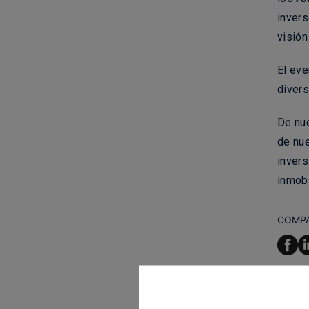
invers
visión
El ev
divers
De nu
de nue
invers
inmobi
COMP
Jor