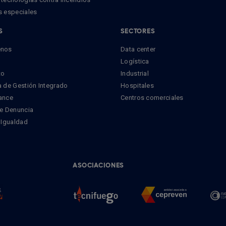
s especiales
S
SECTORES
enos
Data center
Logística
to
Industrial
 de Gestión Integrado
Hospitales
ance
Centros comerciales
de Denuncia
 Igualdad
ASOCIACIONES