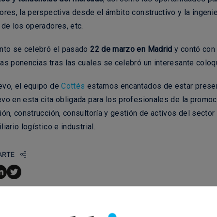
ores, la perspectiva desde el ámbito constructivo y la ingenier
 de los operadores, etc.
ento se celebró el pasado
22 de marzo en Madrid
y contó con
as ponencias tras las cuales se celebró un interesante coloq
evo, el equipo de
Cottés
estamos encantados de estar prese
vo en esta cita obligada para los profesionales de la promoc
ión, construcción, consultoría y gestión de activos del sector
liario logístico e industrial.
ARTE
nadas y eventos