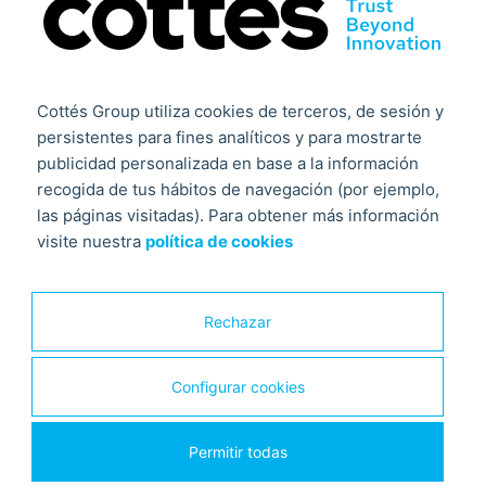
Suscríbete a nuestra
newsletter
Y mantente al día de las
Cottés Group utiliza cookies de terceros, de sesión y
últimas novedades del
persistentes para fines analíticos y para mostrarte
publicidad personalizada en base a la información
sector
recogida de tus hábitos de navegación (por ejemplo,
las páginas visitadas). Para obtener más información
visite nuestra
política de cookies
Rechazar
He leído y acepto las condiciones contenidas en la
Política de privacidad
sobre el tratamiento de mis
Configurar cookies
datos para el envío de la newsletter.
Permitir todas