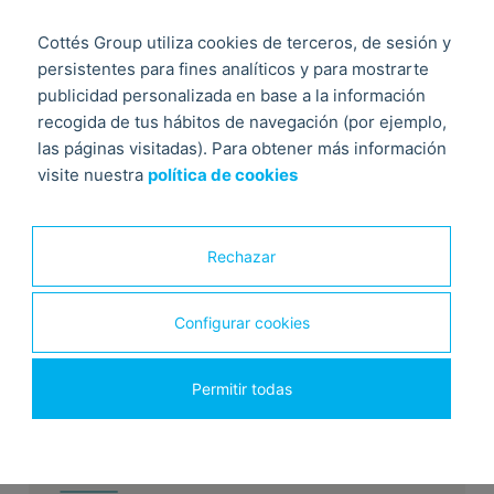
Cottés Group utiliza cookies de terceros, de sesión y
persistentes para fines analíticos y para mostrarte
Miguel Vidueira
(Director Técnico Cepretec)
publicidad personalizada en base a la información
recogida de tus hábitos de navegación (por ejemplo,
Debate: El reto de un diseño adecuado.
las páginas visitadas). Para obtener más información
visite nuestra
política de cookies
Rechazar
Configurar cookies
Permitir todas