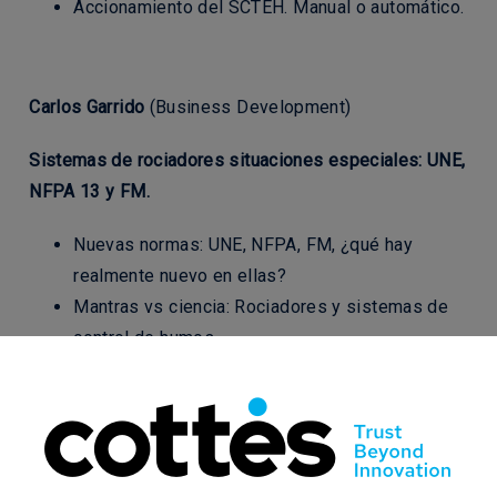
Accionamiento del SCTEH. Manual o automático.
Carlos Garrido
(Business Development)
Sistemas de rociadores situaciones especiales: UNE,
NFPA 13 y FM.
Nuevas normas: UNE, NFPA, FM, ¿qué hay
realmente nuevo en ellas?
Mantras vs ciencia: Rociadores y sistemas de
control de humos.
Rociadores de almacenamiento y cortinas de
humos, enfoque UNE, NFPA y FM.
Situaciones especiales para rociadores en
techos, lucernarios y aireadores: UNE, NFPA y
FM.